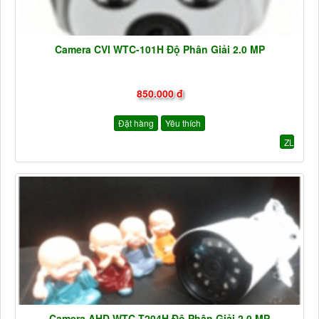
Camera CVI WTC-101H Độ Phân Giải 2.0 MP
850.000 đ
Đặt hàng
Yêu thích
ZL
Camera AHD WTC-T204H Độ Phân Giải 2.0 MP