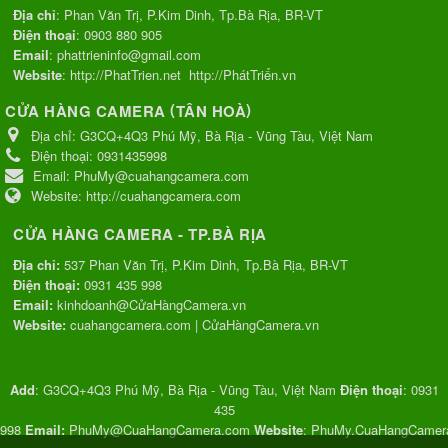
Địa chỉ
: Phan Văn Trị, P.Kim Dinh, Tp.Bà Rịa, BR-VT
Điện thoại
:
0903 880 905
Email
:
phattrieninfo@gmail.com
Website
:
http://PhatTrien.net
http://PhátTriển.vn
(
)
CỬA HÀNG CAMERA
TÂN HOÀ
Địa chỉ:
G3CQ+4Q3 Phú Mỹ, Bà Rịa - Vũng Tàu, Việt Nam
Điện thoại:
0931435998
Email:
PhuMy@cuahangcamera.com
Website:
http://cuahangcamera.com
CỬA HÀNG CAMERA - TP.BÀ RỊA
Địa chỉ:
537 Phan Văn Trị, P.Kim Dinh, Tp.Bà Rịa, BR-VT
Điện thoại:
0931 435 998
Email:
kinhdoanh@CửaHàngCamera.vn
Website:
cuahangcamera.com
|
CửaHàngCamera.vn
Add
:
G3CQ+4Q3 Phú Mỹ, Bà Rịa - Vũng Tàu, Việt Nam
Điện thoại
:
0931
435
998
Email:
PhuMy@CuaHangCamera.com
Website
:
PhuMy.CuaHangCamer