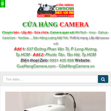
CỬA HÀNG
CAMERA
Chuyên
bán - Lắp đặt - Sửa chữa
:
Camera quan sát
WinTech
-
imou - Dahua
-
CareCam
-
YooSee
-...,
Đèn Năng Lượng Mặt Trời
, Thiết bị mạng, Lắp đặt
internet
wifi
Add 1
:
537 Đường Phan Văn Trị, P.
Long Hương,
Tp.HCM
-
Add 2
:
Phước Tấn, Tân Hải, Tp.HCM
0931 435 998
:
Điện thoại/
Zalo
:
Website
CuaHangCamera.com
-
CửaHàngCamera.vn