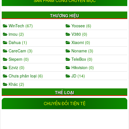
SẢN PHẦM CÙNG CHUYÊN MỤC
THƯƠNG HIỆU
WinTech
(67)
Yoosee
(6)
imou
(2)
V380
(0)
Dahua
(1)
Xiaomi
(0)
CareCam
(3)
Noname
(3)
Siepem
(0)
TeleBox
(0)
Ezviz
(0)
Hikvision
(0)
Chưa phân loại
(6)
JD
(14)
Khác
(2)
THỂ LOẠI
AHD
(5)
IP
(11)
CHUYỂN ĐỔI TIỆN TỆ
Wifi
(17)
IP wifi
(19)
Analog
(0)
CVI
(1)
TVI
(0)
Trong nhà
(25)