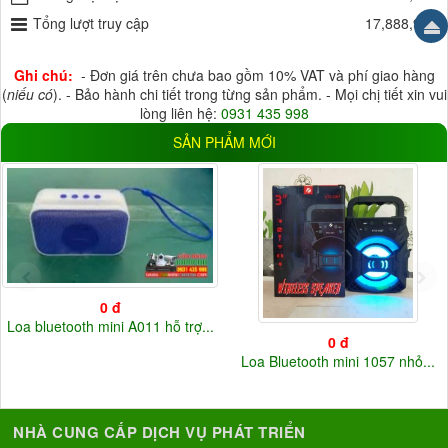
18 tháng
Tổng lượt truy cập
(3)
24 tháng
(0)
17,888,924
HỖ TRỢ LƯU TRỮ
Ghi chú:
- Đơn giá trên chưa bao gồm 10% VAT và phí giao hàng
HDD
(6)
Thẻ Nhớ
(26)
(
niếu có
). - Bảo hành chi tiết trong từng sản phẩm. - Mọi chị tiết xin vui
lòng liên hệ:
0931 435 998
Đầu ghi
(10)
Cloud
(17)
SẢN PHẨM MỚI
ĐIỆN ÁP
5V
(33)
12V
(37)
220V
(3)
Điện áp khác
(20)
0 đ
Loa bluetooth mini A011 hỗ trợ...
0 đ
Loa Bluetooth mini 1057 nhỏ...
NHÀ CUNG CẤP DỊCH VỤ PHÁT TRIỂN