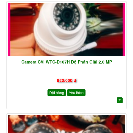
Camera CVI WTC-D107H Độ Phân Giải 2.0 MP
920.000 đ
Đặt hàng
Yêu thích
ZL